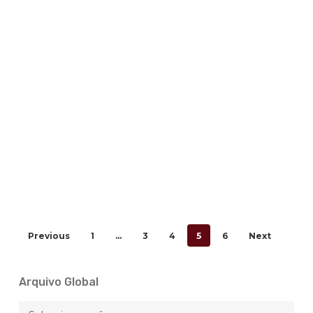
legislativas
Previous
1
…
3
4
5
6
Next
Arquivo Global
Arquivo