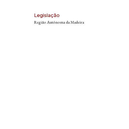
nto-de-
#JuntosPode
ordem/id6785
mosMais
069921
16
Legislação
#PontoDeOrd
0
em
Região Autónoma da Madeira
#OrdemDosA
dvogados
#JoãoMassan
o
#PatríciaMato
s #Justiça
#Direito
#LuísNeves
#MinistérioPú
blico
#Procuradori
aEuropeia
#ExamesNaci
onais
#EnsinoSuper
ior
#OrdemDoCi
dadão
#CanalNOW
#JuntosPode
mosMais
7
0