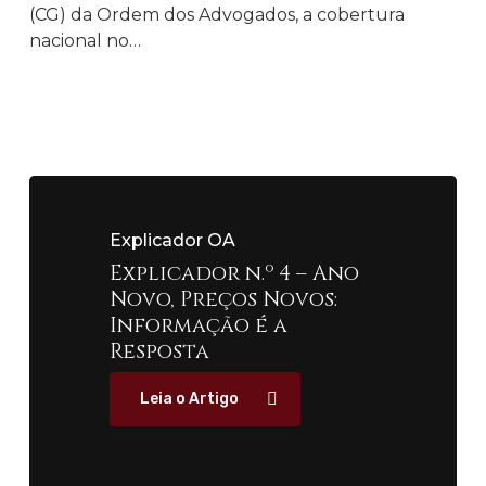
(CG) da Ordem dos Advogados, a cobertura
nacional no…
Explicador OA
Explicador n.º 4 – Ano
Explicador n.º 3 –
Explicador n.º 2 –
Explicador OA
Explicador OA
Novo, Preços Novos:
Compras de Natal e
Black Friday
Informação é a
Ano Novo: Planear é a
Resposta
Resposta
Leia o Artigo