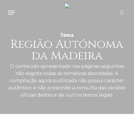
Skip
Menu
to
sear
main
content
Tema
Região Autónoma
da Madeira
O conteúdo apresentado nas páginas seguintes
não esgota todas as temáticas abordadas. A
compilação agora publicada não possui carácter
autêntico e não prescinde a consulta das versões
oficiais destes e de outros textos legais.
Região