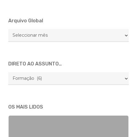
conferência
sobre
Arquivo Global
uma
das
Arquivo
áreas
Global
mais
importantes
do
DIRETO AO ASSUNTO…
Direito
DIRETO
AO
ASSUNTO…
OS MAIS LIDOS