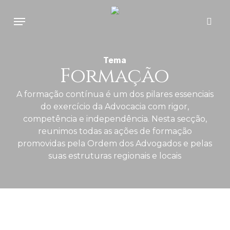
Skip
Menu
to
sear
main
content
Tema
Formação
A formação contínua é um dos pilares essenciais
do exercício da Advocacia com rigor,
competência e independência. Nesta secção,
reunimos todas as ações de formação
promovidas pela Ordem dos Advogados e pelas
suas estruturas regionais e locais
Formação