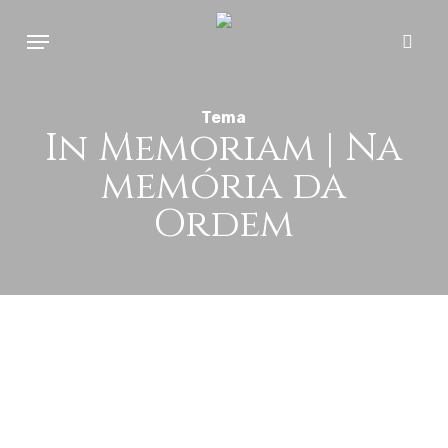
Skip
Menu
to
sear
main
content
Tema
In Memoriam | Na
memória da
Ordem
In
Memoriam
|
Junho