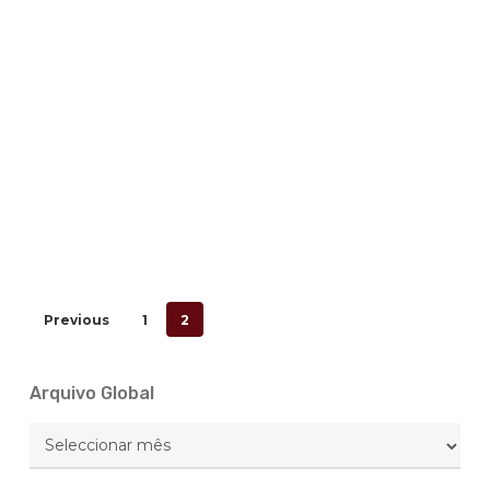
Justiça
Previous
1
2
Arquivo Global
Arquivo
Global