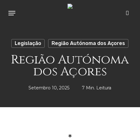
Skip
Menu
to
sear
main
content
Legislação
Região Autónoma dos Açores
Região Autónoma
dos Açores
Setembro 10, 2025
7 Min. Leitura
∗