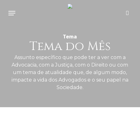
Skip
Menu
to
sear
main
content
Tema
Tema do Mês
Assunto específico que pode ter a ver com a
Advocacia, com a Justiça, com o Direito ou com
um tema de atualidade que, de algum modo,
impacte a vida dos Advogados e o seu papel na
Sociedade.
A
Visão