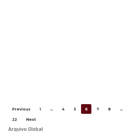
Homenagem
a
Bastonários:
António
Osório
de
Castro
Previous
1
…
4
5
6
7
8
…
22
Next
Arquivo Global