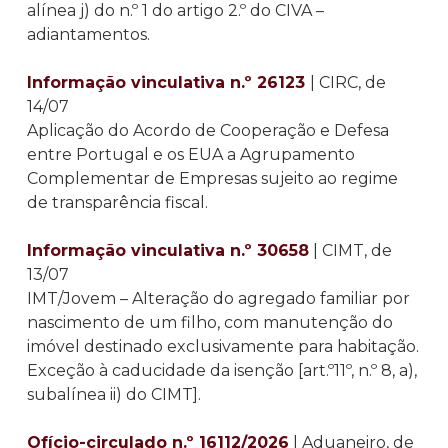
alínea j) do n.º 1 do artigo 2.º do CIVA –
adiantamentos.
Informação vinculativa n.º 26123
| CIRC, de
14/07
Aplicação do Acordo de Cooperação e Defesa
entre Portugal e os EUA a Agrupamento
Complementar de Empresas sujeito ao regime
de transparência fiscal.
Informação vinculativa n.º 30658
| CIMT, de
13/07
IMT/Jovem – Alteração do agregado familiar por
nascimento de um filho, com manutenção do
imóvel destinado exclusivamente para habitação.
Exceção à caducidade da isenção [art.º11º, n.º 8, a),
subalínea ii) do CIMT].
Ofício-circulado n.º 16112/2026
| Aduaneiro, de