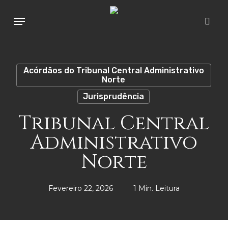
Skip
Menu
to
sear
main
content
Acórdãos do Tribunal Central Administrativo
Norte
Jurisprudência
Tribunal Central
Administrativo
Norte
Fevereiro 22, 2026
1 Min. Leitura