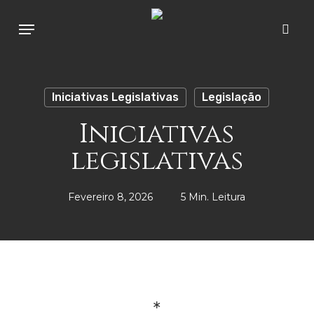
Skip
Menu
to
sear
main
content
Iniciativas Legislativas
Legislação
Iniciativas
legislativas
Fevereiro 8, 2026
5 Min. Leitura
∗