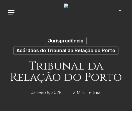
Skip
Menu
to
sear
main
content
Jurisprudência
Acórdãos do Tribunal da Relação do Porto
Tribunal da
Relação do Porto
Janeiro 5, 2026
2 Min. Leitura