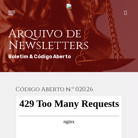
Skip
Menu
to
sear
main
content
Arquivo de
Newsletters
Boletim & Código Aberto
Código Aberto n.º 020.26