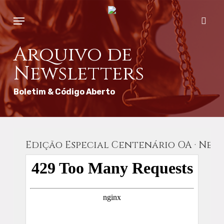
Skip
Menu
to
sear
main
content
Arquivo de
Newsletters
Boletim & Código Aberto
Edição Especial Centenário OA · News