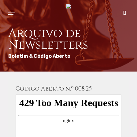
Skip
Menu
to
sear
main
content
Arquivo de
Newsletters
Boletim & Código Aberto
Código Aberto n.º 008.25