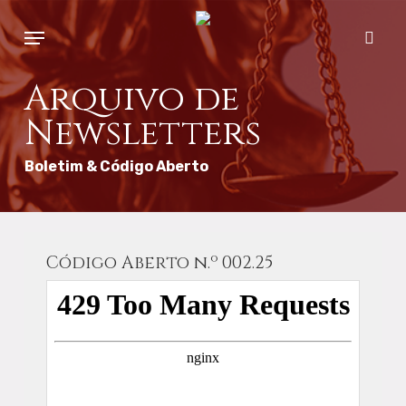
Skip
Menu
to
sear
main
content
Arquivo de
Newsletters
Boletim & Código Aberto
Código Aberto n.º 002.25