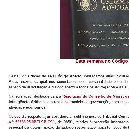
Esta semana no Código 
Nesta
17.ª Edição do seu Código Aberto,
destacamos duas iniciati
Vida,
através da qual nos conectamos com personalidade e entidad
espaço de auscultação e diálogo aberto a todos os
Advogados
e às su
Na legislação, destaque para a
Resolução do Conselho de Ministros
Inteligência Artificial
e o respetivo modelo de governação, com impac
atividade económica
.
No que diz respeito à
jurisprudência
, sublinhamos, do
Tribunal Centr
n.º 52328/25.0BELSB.CS1,
de
08/01,
relativo à
proteção internacio
especial de determinação do Estado responsável
perante riscos de 