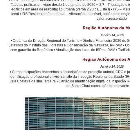
• CISV – Alterações decorrentes da Lei do OE/2026 • IVA – Alterações ao Có
– Tabelas práticas em vigor desde 1 de janeiro de 2026 • ISP – Tributação e
edifícios em área de reabilitação urbana (verba 2.23 da Lista I) • IRS – Ma
local • IRS/Residente não habitual – Alienação de imóvel, opção pelo en
valor acrescentado
Região Autónoma da Ma
Janeiro 14, 2026
• Orgânica da Direção Regional do Turismo • Diretiva Financeira 2026 do Se
Estatutos do Instituto das Florestas e Conservação da Natureza, IP-RAM • Op
com garantia da República • Atualização das taxas do ISP na RAM • Tarifá
Região Autónoma dos A
Janeiro 14, 2026
• Comparticipações financeiras a associações de proteção animal, CRO e jun
identificação profissional e livre-trânsito da Inspeção Regional da Saúde 
Orla Costeira da Ilha Terceira • Cartão de identificação digital da Inspeção 
de Santa Clara como ação de relevante 